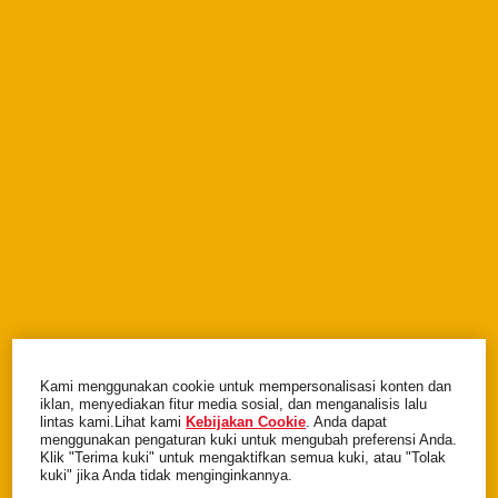
Makanan anjing PEDIGREE
®
Kami menggunakan cookie untuk mempersonalisasi konten dan
iklan, menyediakan fitur media sosial, dan menganalisis lalu
lintas kami.Lihat kami
Kebijakan Cookie
(opens in a new tab)
. Anda dapat
menggunakan pengaturan kuki untuk mengubah preferensi Anda.
Memiliki anjing
Klik "Terima kuki" untuk mengaktifkan semua kuki, atau "Tolak
kuki" jika Anda tidak menginginkannya.