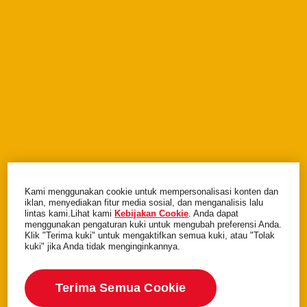
Makanan anjing PEDIGREE
®
Kami menggunakan cookie untuk mempersonalisasi konten dan
iklan, menyediakan fitur media sosial, dan menganalisis lalu
lintas kami.Lihat kami
Kebijakan Cookie
(opens in a new tab)
. Anda dapat
menggunakan pengaturan kuki untuk mengubah preferensi Anda.
Memiliki anjing
Klik "Terima kuki" untuk mengaktifkan semua kuki, atau "Tolak
kuki" jika Anda tidak menginginkannya.
Peta Situs
Terima Semua Cookie